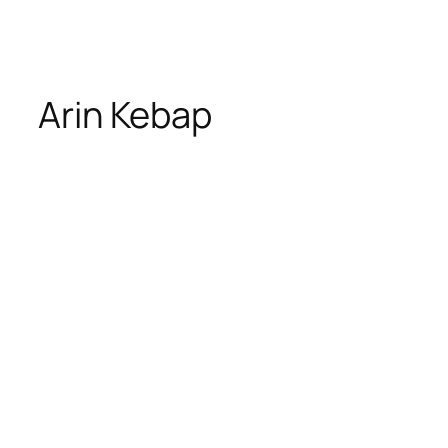
İçeriğe
geç
Arin Kebap